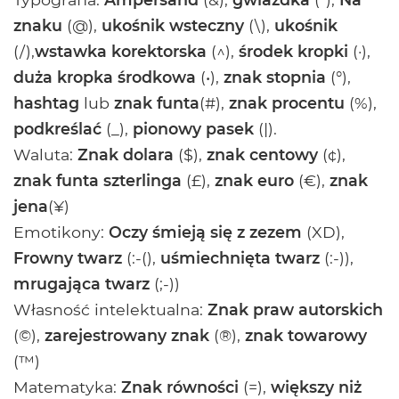
znaku
(@),
ukośnik wsteczny
(\),
ukośnik
(/),
wstawka korektorska
(^),
środek kropki
(·),
duża kropka środkowa
(•),
znak stopnia
(°),
hashtag
lub
znak funta
(#),
znak procentu
(%),
podkreślać
(_),
pionowy pasek
(|).
Waluta:
Znak dolara
($),
znak centowy
(¢),
znak funta szterlinga
(£),
znak euro
(€),
znak
jena
(¥)
Emotikony:
Oczy śmieją się z zezem
(XD),
Frowny twarz
(:-(),
uśmiechnięta twarz
(:-)),
mrugająca twarz
(;-))
Własność intelektualna:
Znak praw autorskich
(©),
zarejestrowany znak
(®),
znak towarowy
(™)
Matematyka:
Znak równości
(=),
większy niż