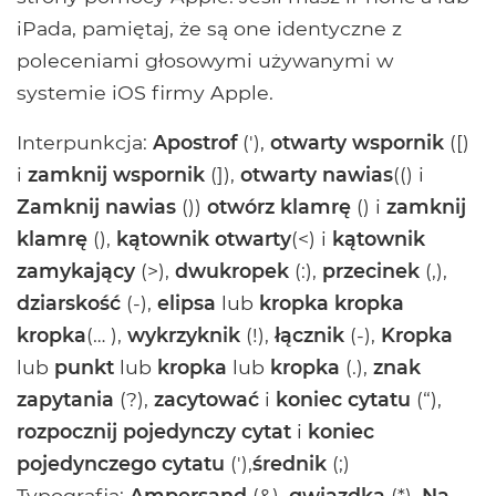
iPada, pamiętaj, że są one identyczne z
poleceniami głosowymi używanymi w
systemie iOS firmy Apple.
Interpunkcja:
Apostrof
('),
otwarty wspornik
([)
i
zamknij wspornik
(]),
otwarty nawias
(() i
Zamknij nawias
())
otwórz klamrę
() i
zamknij
klamrę
(),
kątownik otwarty
(<) i
kątownik
zamykający
(>),
dwukropek
(:),
przecinek
(,),
dziarskość
(-),
elipsa
lub
kropka kropka
kropka
(… ),
wykrzyknik
(!),
łącznik
(-),
Kropka
lub
punkt
lub
kropka
lub
kropka
(.),
znak
zapytania
(?),
zacytować
i
koniec cytatu
(“),
rozpocznij pojedynczy cytat
i
koniec
pojedynczego cytatu
('),
średnik
(;)
Typografia:
Ampersand
(&),
gwiazdka
(*),
Na