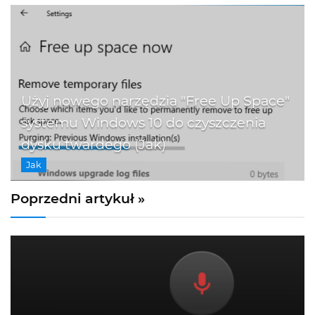
Użyj nowego narzędzia "Free Up Space"
systemu Windows 10 do czyszczenia
dysku twardego (Jak)
Jak
Poprzedni artykuł »