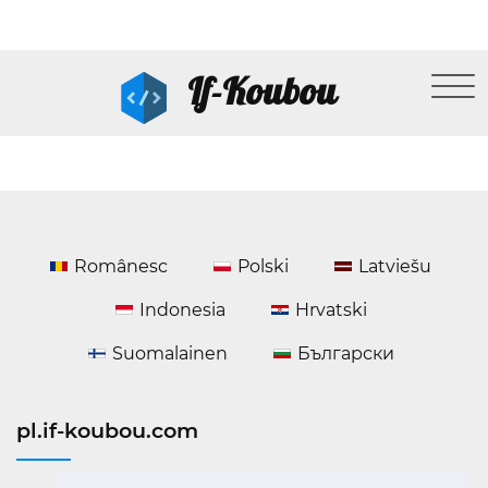
If-Koubou
Românesc
Polski
Latviešu
Indonesia
Hrvatski
Suomalainen
Български
pl.if-koubou.com