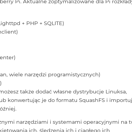
erry Pi. Aktualne zoptymalizowane dla Pi rozkład
Lighttpd + PHP + SQLITE)
client)
enter)
ian, wiele narzędzi programistycznych)
)
możesz także dodać własne dystrybucje Linuksa,
ub konwertując je do formatu SquashFS i importuj
óźniej.
różnymi narzędziami i systemami operacyjnymi na 
etowania ich, śledzenia ich i ciągłego ich