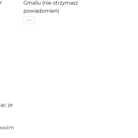
y
Gmailu (nie otrzymasz
powiadomień)
Jak
ąc je
twoim