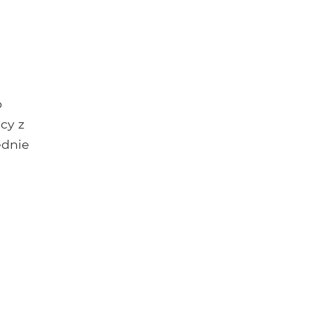
o
cy z
ednie