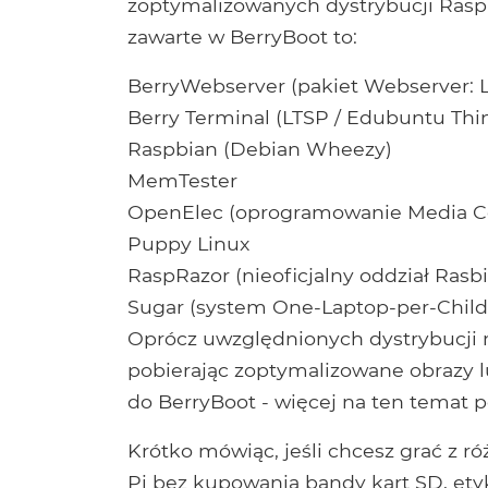
zoptymalizowanych dystrybucji Raspb
zawarte w BerryBoot to:
BerryWebserver (pakiet Webserver: 
Berry Terminal (LTSP / Edubuntu Thin
Raspbian (Debian Wheezy)
MemTester
OpenElec (oprogramowanie Media C
Puppy Linux
RaspRazor (nieoficjalny oddział Rasb
Sugar (system One-Laptop-per-Child
Oprócz uwzględnionych dystrybucji 
pobierając zoptymalizowane obrazy l
do BerryBoot - więcej na ten temat p
Krótko mówiąc, jeśli chcesz grać z 
Pi bez kupowania bandy kart SD, etyki