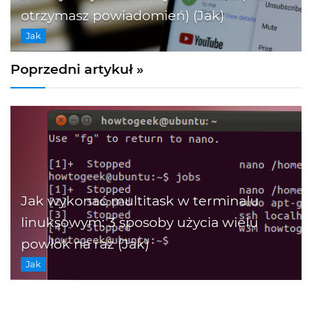
otrzymasz powiadomień) (Jak)
Jak
Poprzedni artykuł »
Jak wykonać multitask w terminalu
linuksowym: 3 sposoby użycia wielu
powłok na raz (Jak)
Jak