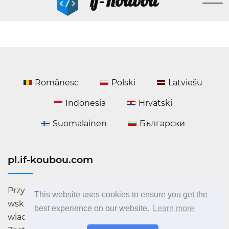
If-Koubou
Românesc
Polski
Latviešu
Indonesia
Hrvatski
Suomalainen
Български
pl.if-koubou.com
Przydatne informacje na temat technologii i
This website uses cookies to ensure you get the
wskazówek komputerowych. Najnowsze
best experience on our website.
Learn more
wiadomości ze świata IT. Zalecenia, recenzje i lekcje.