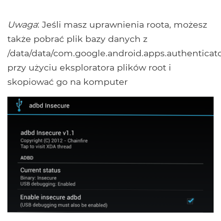
Uwaga
: Jeśli masz uprawnienia roota, możesz
także pobrać plik bazy danych z
/data/data/com.google.android.apps.authenticat
przy użyciu eksploratora plików root i
skopiować go na komputer