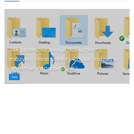
Jak przenosić swoje dokumenty,
muzykę i inne foldery Gdzieś indziej w
systemie Windows (Jak)
Jak