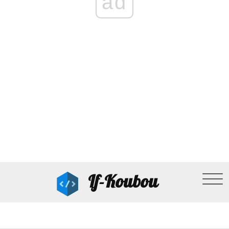
ad
If-Koubou