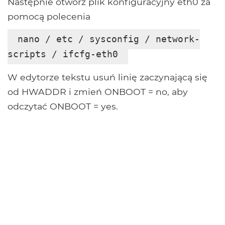
Następnie otwórz plik konfiguracyjny eth0 za
pomocą polecenia
nano / etc / sysconfig / network-
scripts / ifcfg-eth0
W edytorze tekstu usuń linię zaczynającą się
od HWADDR i zmień ONBOOT = no, aby
odczytać ONBOOT = yes.