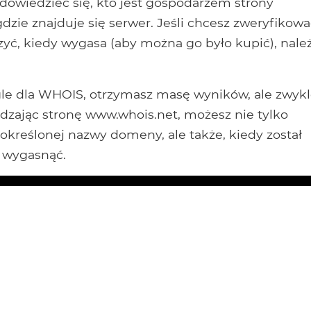
dowiedzieć się, kto jest gospodarzem strony
 gdzie znajduje się serwer. Jeśli chcesz zweryfikow
yć, kiedy wygasa (aby można go było kupić), nale
le dla WHOIS, otrzymasz masę wyników, ale zwyk
edzając stronę www.whois.net, możesz nie tylko
 określonej nazwy domeny, ale także, kiedy został
a wygasnąć.