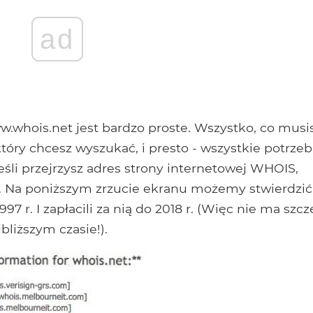
ad
hois.net jest bardzo proste. Wszystko, co musi
który chcesz wyszukać, i presto - wszystkie potrze
jeśli przejrzysz adres strony internetowej WHOIS,
i. Na poniższym zrzucie ekranu możemy stwierdzić
 r. I zapłacili za nią do 2018 r. (Więc nie ma szcz
bliższym czasie!).