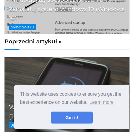
Zainstaluj system Windows 10 (Windows
10)
Windows 10
Poprzedni artykuł »
This website uses cookies to ensure you get the
best experience on our website.
Learn more
Wady oprogramowania Open Source
(Jak)
Got it!
Jak