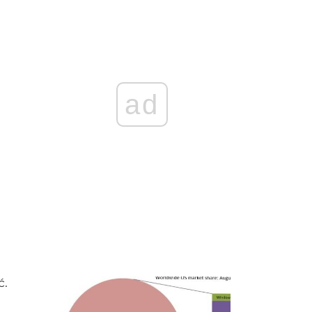
ad
ć.