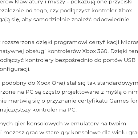
rów klawiatury i myszy - pokazują one przyciski
ezależnie od tego, czy podłączysz kontroler Xbox.
ają się, aby samodzielnie znaleźć odpowiednie
ż rozszerzona dzięki programowi certyfikacji Micro
atywnej obsługi kontrolerów Xbox 360. Dzięki t
odłączyć kontrolery bezpośrednio do portów USB
nfiguracji.
o podobny do Xbox One) stał się tak standardowy
orzone na PC są często projektowane z myślą o nim
nie martwią się o przyznanie certyfikatu Games for
najczęstszy kontroler na PC.
cznych gier konsolowych w emulatory na twoim
 możesz grać w stare gry konsolowe dla wielu gra