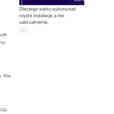
Dlaczego warto wykonywać
czyste instalacje, a nie
uaktualnienia
Jak
soft
emu
m
. Nie
czy.