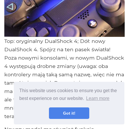
Top: oryginalny DualShock 4; Dół: nowy
DualShock 4. Spójrz na ten pasek światła!
Poza nowymi konsolami, w nowym DualShock
4 występują drobne zmiany (uwaga: oba
kontrolery mają taką samą nazwę, więc nie ma
tam różnicowania). Przeważnie nowszy model
This website uses cookies to ensure you get the
ma pasek świetlny nie tylko z tyłu kontrolera,
best experience on our website.
Learn more
ale także tuż nad touchpadem. To ma dla
mnie dużo więcej sensu, ponieważ jest to
Got it!
teraz funkcja gracza, a nie tylko nowość.