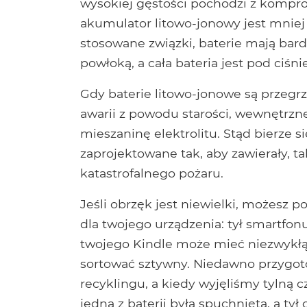
wysokiej gęstości pochodzi z komp
akumulator litowo-jonowy jest mniej s
stosowane związki, baterie mają ba
powłoką, a cała bateria jest pod ciśn
Gdy baterie litowo-jonowe są przegr
awarii z powodu starości, wewnętrz
mieszaninę elektrolitu. Stąd bierze 
zaprojektowane tak, aby zawierały, ta
katastrofalnego pożaru.
Jeśli obrzęk jest niewielki, możesz 
dla twojego urządzenia: tył smartfo
twojego Kindle może mieć niezwykłą 
sortować sztywny. Niedawno przygot
recyklingu, a kiedy wyjęliśmy tylną 
jedna z baterii była spuchnięta, a ty