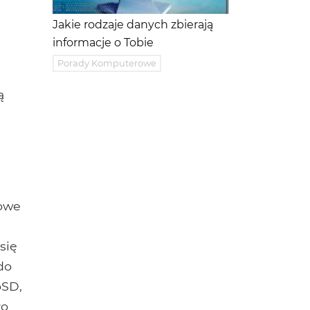
Jakie rodzaje danych zbierają
informacje o Tobie
Porady Komputerowe
ą
powe
się
do
oSD,
ło