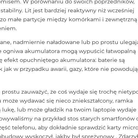
romisem. W porównaniu do swoich poprzedników,
tabilny. Lit jest bardziej reaktywny niż wcześniej
rdzo małe partycje między komórkami i zewnętrzną
ieniem.
zane, nadmiernie naładowane lub po prostu ulegaj
ne ogniwa akumulatora mogą wypuścić łatwopalną
się efekt opuchniętego akumulatora: baterie są
k jak w przypadku awarii, gazy, które nie powodują
po prostu zauważyć, że coś wydaje się trochę niety
nu może wydawać się nieco zniekształcony, ramka
lukę, lub może gładzik na twoim laptopie wydaje 
owywaliśmy na przykład stos starych smartfonów 
część telefonu, aby dokładnie sprawdzić karty micr
ł obudowy wyskoczył, jakby był sprężynowy . Zdarzy