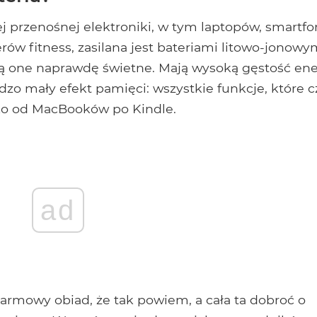
przenośnej elektroniki, w tym laptopów, smartfo
rów fitness, zasilana jest bateriami litowo-jonowy
są one naprawdę świetne. Mają wysoką gęstość ener
zo mały efekt pamięci: wszystkie funkcje, które c
tko od MacBooków po Kindle.
ad
darmowy obiad, że tak powiem, a cała ta dobroć o