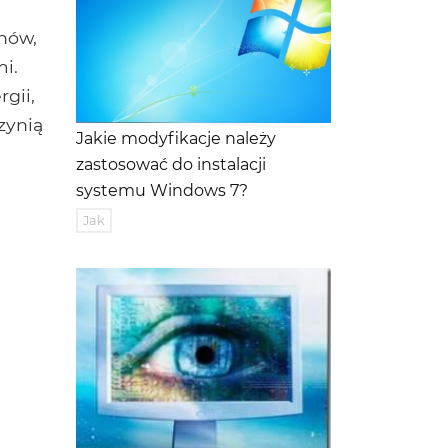
nów,
mi.
gii,
zynią
Jakie modyfikacje należy
zastosować do instalacji
systemu Windows 7?
Jak