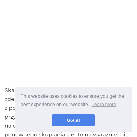
Skaner kodów kreskowych ShopSavvy był
This website uses cookies to ensure you get the
zdecydowanie najbardziej nijaką grupą. Często
best experience on our website.
Learn more
z powodu ostrości słowa jąkało się. Jeśli nie
przykułoby ostrości, to po raz pierwszy byliśmy
Got it!
na co najmniej 3-4 sekundy bezowocnego
ponownego skupiania się. To najwyraźniej nie