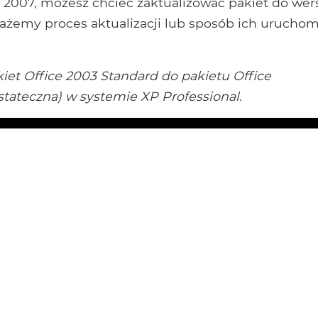
e 2007, możesz chcieć zaktualizować pakiet do wers
ażemy proces aktualizacji lub sposób ich uruchom
iet Office 2003 Standard do pakietu Office
stateczna) w systemie XP Professional.