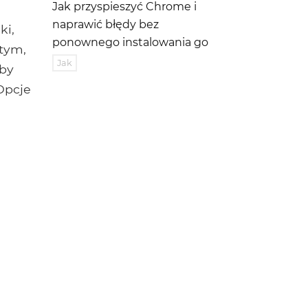
Jak przyspieszyć Chrome i
naprawić błędy bez
ki,
ponownego instalowania go
tym,
Jak
aby
"Opcje