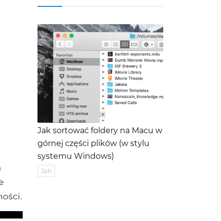
Jak sortować foldery na Macu w
górnej części plików (w stylu
systemu Windows)
a
Jak
e
ości.