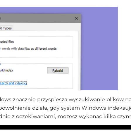
ows znacznie przyspiesza wyszukiwanie plików n
 spowolnienie działa, gdy system Windows indeksuj
odnie z oczekiwaniami, możesz wykonać kilka czynn