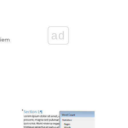
ad
kiem