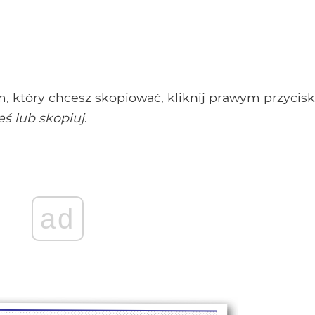
m, który chcesz skopiować, kliknij prawym przycis
eś lub skopiuj
.
ad