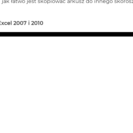
 jak łatwo jest skopiować arkusz do innego skoros
xcel 2007 i 2010