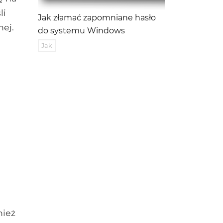
li
Jak złamać zapomniane hasło
nej.
do systemu Windows
Jak
nież