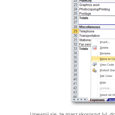
Upewnij się, że masz skoroszyt (y), d